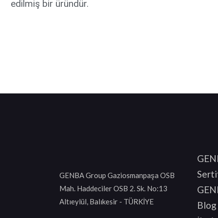
edilmiş bir üründür.
GEN
Serti
GENBA Group Gaziosmanpaşa OSB
Mah. Haddeciler OSB 2. Sk. No:13
GENB
Altıeylül, Balıkesir - TÜRKİYE
Blog