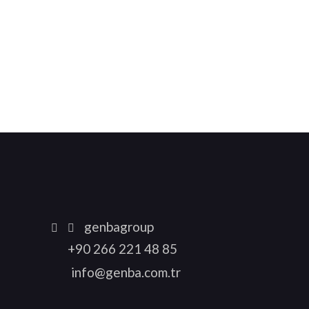
genbagroup
+90 266 221 48 85
info@genba.com.tr